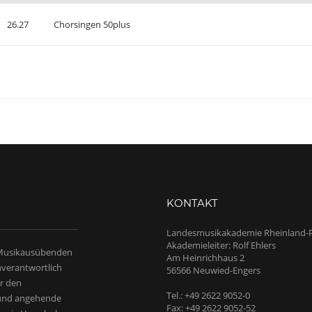
26.27
Chorsingen 50plus
KONTAKT
Landesmusikakademie Rheinland-P
Akademieleiter: Rolf Ehlers
 Musikausübenden
Am Heinrichhaus 2
nverantwortlich
56566 Neuwied-Engers
r den
Tel.: +49 2622 9052-0
 und angehende
Fax: +49 2622 9052-52