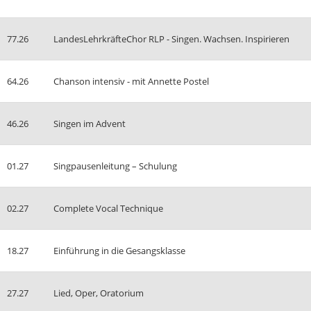
77.26
LandesLehrkräfteChor RLP - Singen. Wachsen. Inspirieren
64.26
Chanson intensiv - mit Annette Postel
46.26
Singen im Advent
01.27
Singpausenleitung – Schulung
02.27
Complete Vocal Technique
18.27
Einführung in die Gesangsklasse
27.27
Lied, Oper, Oratorium