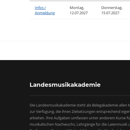
Infos /
Montag,
Donnerstag,
Anmeldung
12.07.2027
15.07.2027
Landesmusikakademie
Die Landesmusikakademie steht als Belegakademie allen
zur Verfügung, die ihren Zielsetzungen entsprechend eige
arbeiten. Ihre Aufgaben umfassen unter anderem Kurse fü
musikalischen Nachwuchs, Lehrgänge für die Laienmusik