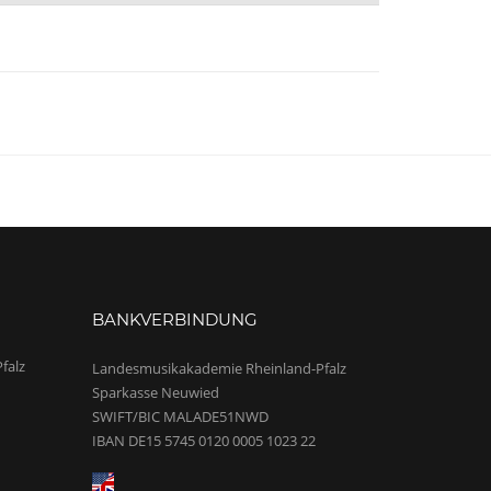
BANKVERBINDUNG
falz
Landesmusikakademie Rheinland-Pfalz
Sparkasse Neuwied
SWIFT/BIC MALADE51NWD
IBAN DE15 5745 0120 0005 1023 22