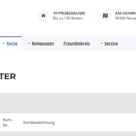
10 PROBERÄUME
AM HEINR
Bis zu 130 Betten
56566 Neuw
Kurse
Belegungen
Freundeskreis
Service
TER
Kurs-
Kursbezeichnung
Nr.