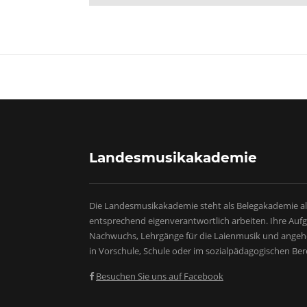
Landesmusikakademie
Die Landesmusikakademie steht als Belegakademie al
entsprechend eigenverantwortlich arbeiten. Ihre Au
Nachwuchs, Lehrgänge für die Laienmusik und angeh
in Vorschule, Schule oder im sozialpädagogischen Ber
Besuchen Sie uns auf Facebook