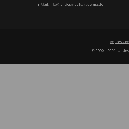
E-Mail:
info@landesmusikakademie.de
Impressu
© 2000—2026 Landesmu